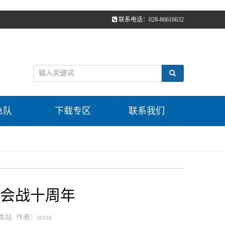
联系电话：028-86616632
急队
下载专区
联系我们
通信会战十周年
：本站 作者：scraa