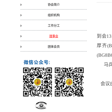
协会简介
组织机构
工作分工
2
到会
13
理事会
厚齐(B
团体会员
(BG8
马
会议由