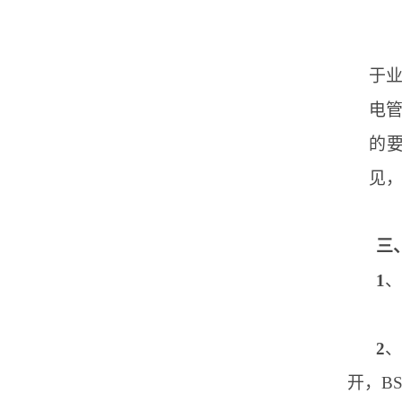
于
电
的
见
三
1
、
2
开，B