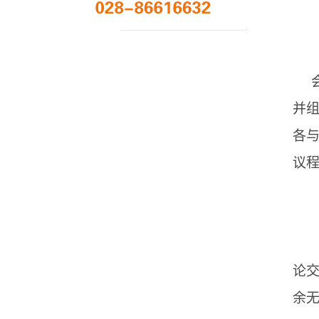
并
各
议
论
余