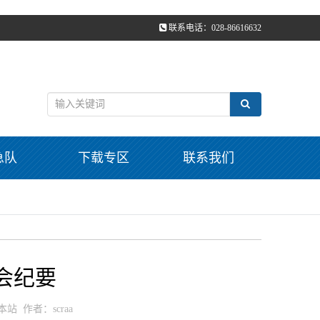
联系电话：028-86616632
急队
下载专区
联系我们
会纪要
：本站 作者：scraa