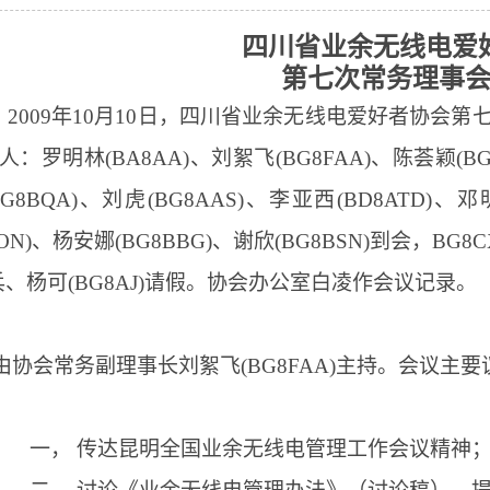
四川省业余无线电爱
第七次常务理事
009
年
10
月
10
日，四川省业余无线电爱好者协会
第
人：
罗明林
(BA8AA)、
刘絮飞
(BG8FAA)、陈荟颖(BG
G8BQA)、刘虎(BG8AAS)、李亚西(BD8ATD)、
BON)、杨安娜(BG8BBG)、谢欣(BG8BSN)到会，BG
兵、杨可
(BG8AJ)请假。
协会办公室白凌作会议记录。
协会常务副理事长刘絮飞
(BG8FAA)
主持。会议
主要
一，
传达昆明全国业余无线电管理工作会议精神