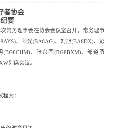
好者协会
会纪要
七次
常务理事会在
协会会议室召开
，
常务理事
8AYS)、
阳光
(BA8AG)、
刘旭
(BA8DX)、彭
邓明(BG8CHM)、张兴国(BG8BXM)、邹道勇
8CXW列席会议。
议程为：
；