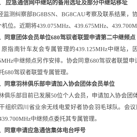
、
应急通信网中继站的备用选址及部分中继站移址
经监测纠察部
BG8BSN
、
BG8CAU
考察及联系结果，
个机位。近期将
439.075MHz
、
439.675MHz
、
439.700
、同意
团体会员单位
680驾驭者联盟申请第二中继频点
原指南针车友会专属管理的
439.125MHz中
.125MHz中继频点另作安排。协会同意680驾驭者联盟申
托680驾驭者联盟专属管理。
、同意羽林俱乐部申请加入协会团体会员单位
林俱乐部目前已发展
50
位个人会员，申请加入协会团
干组织四川省业余无线电爱好者协会羽毛球队。会议
439.700MHz
中继频点委托其专属管理。
、同意申请应急通信集体电台呼号