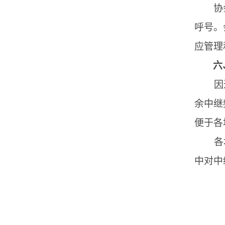
协
呼号。
应管理
六
因
余中继
便于各
各
中对中