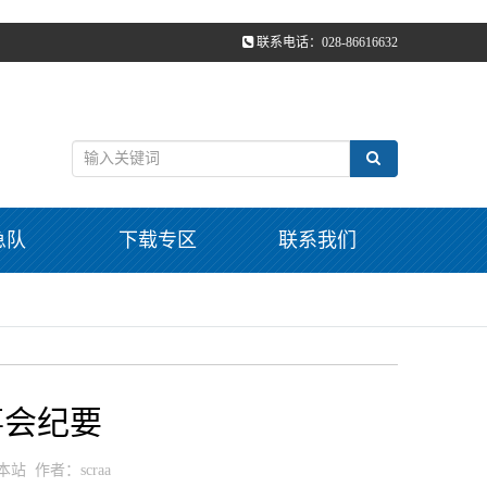
联系电话：028-86616632
急队
下载专区
联系我们
事会纪要
：本站 作者：scraa