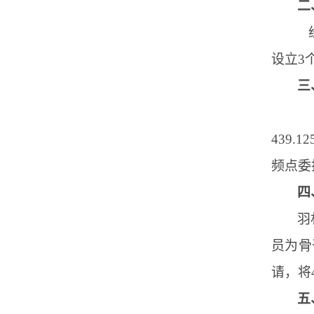
二
设立
3
三
439
频点委
四
羽
员为骨
请，将
五