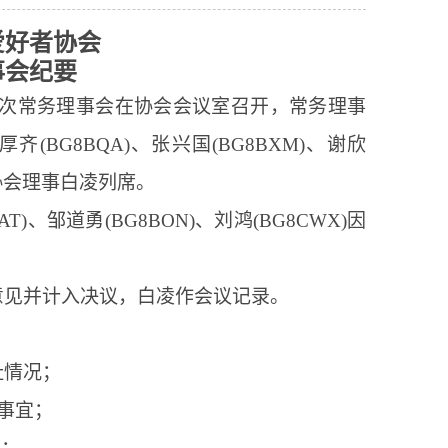
爱好者协会
事会纪要
次常务理事会在协会会议室召开，常务理事
厚齐
(BG8BQA)
、张兴国
(BG8BXM)
、谢欣
协会理事白凌列席。
AT)
、邹道勇
(BG8BON)
、刘鸿
(BG8CWX)
因
意见并计入决议，白凌作会议记录。
址情况
；
事宜
；