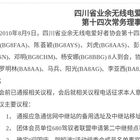
四川省业余无线电
第十四次常务理
2010
年
8
月
9
日，四川省业余无线电爱好者协会第十四
(BG8FAA)
、陈荟颖
(BG8AYS)
、刘虎
(BG8AAS)
、彭
SN)
、邓明
(BG8CHM)
、杨安娜
(BG8BBG) 8
人到会，
罗明林
(BA8AA)
、马兵、阳光
(BA8AG)
、李亚西
(BA8
；
会前已通报相关议程，会后就相关议程电话征求本人
议主要议程：
1、
通报应急通信网中继站的备用选址及中继站移
2、
团体会员单位
680驾驭者联盟申请第二中继频点