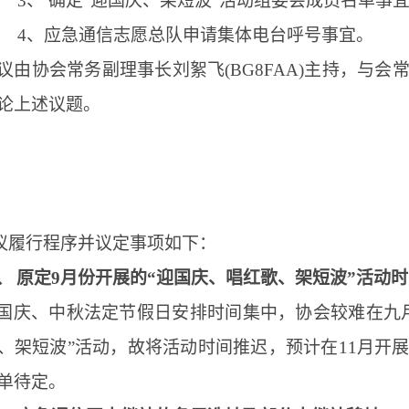
3、
确定
“迎国庆、架短波”活动组委会成员名单事
4
、应急通信志愿总队申请集体电台呼号事宜。
议由协会常务副理事长刘絮飞
(BG8FAA)
主持，与会
论上述议题。
议履行程序并议定事项如下：
、
原定
9
月份开展的“迎国庆、唱红歌、架短波”活动
国庆、中秋法定节假日安排时间集中，协会较难在九
、架短波”活动，故将活动时间推迟，预计在
11
月开
单待定。