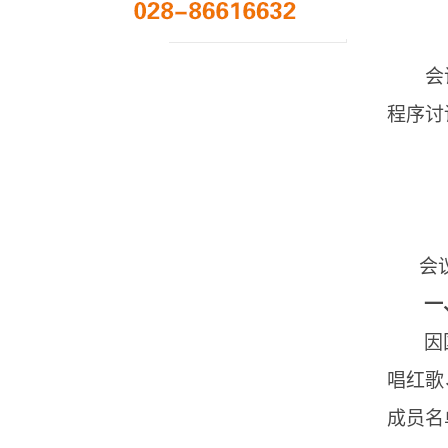
会
程序讨
会
一
因
唱红歌
成员名