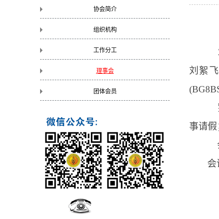
协会简介
组织机构
工作分工
刘絮飞
理事会
(BG8B
团体会员
事请假
会