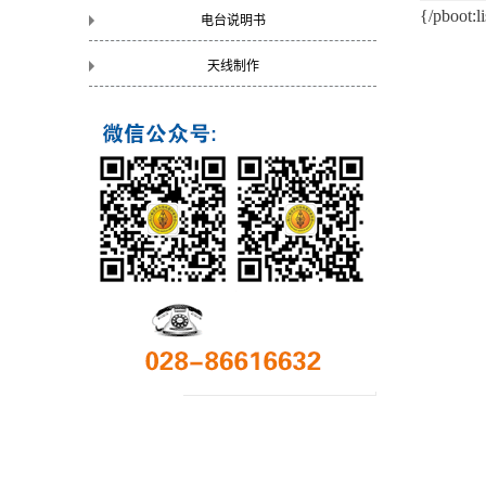
{/pboot:li
电台说明书
天线制作