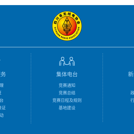
服务
集体电台
新
理
竞赛通知
证
竞赛总结
台
竞赛日程及规则
换证
基地建设
动