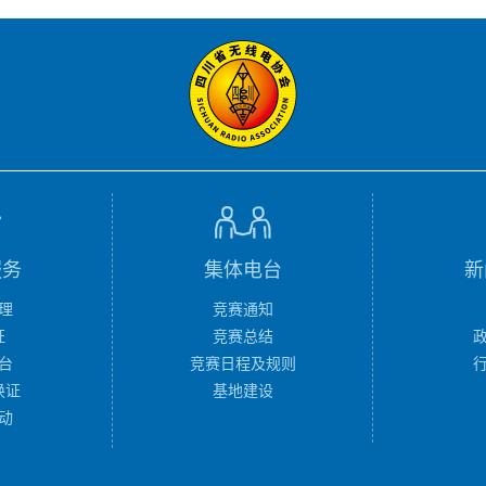
服务
集体电台
新
理
竞赛通知
证
竞赛总结
台
竞赛日程及规则
换证
基地建设
动