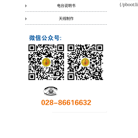
{/pboot:li
电台说明书
天线制作