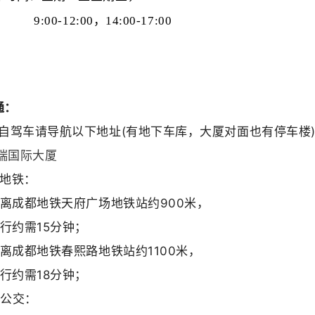
00-12:00，14:00-17:00
通：
：自驾车请导航以下地址(有地下车库，大厦对面也有停车楼
瑞国际大厦
：地铁：
离成都地铁
天府广场
地铁站约900米，
行约需15分钟；
离成都地铁
春熙路
地铁站约1100米，
行约需18分钟；
：公交：