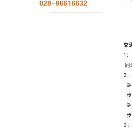
9:
交
1
同
2
距
步
距
步
3