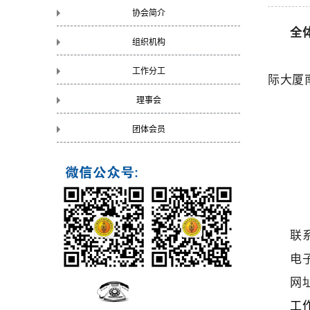
协会简介
全
组织机构
四
工作分工
际大厦
理事会
特
四
团体会员
联系
电子
网址
工