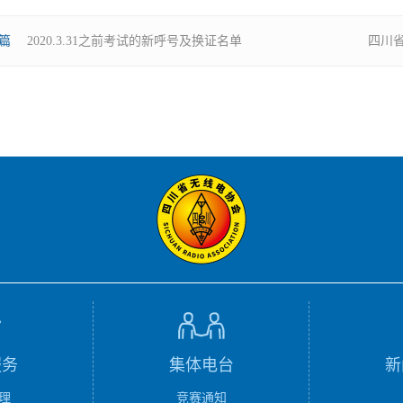
篇
2020.3.31之前考试的新呼号及换证名单
四川省
服务
集体电台
新
理
竞赛通知