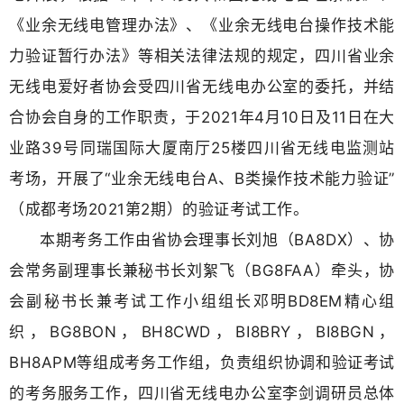
《业余无线电管理办法》、《业余无线电台操作技术能
力验证暂行办法》等相关法律法规的规定，四川省业余
无线电爱好者协会受四川省无线电办公室的委托，并结
合协会自身的工作职责，于2021年4月10日及11日在大
业路39号同瑞国际大厦南厅25楼四川省无线电监测站
考场，开展了“业余无线电台A、B类操作技术能力验证”
（
成都考场2021
第
2
期
）的
验证考试工作。
本期考务工作由省协会理事长刘旭（BA8DX）、协
会常务副理事长兼秘书长刘絮飞（BG8FAA）牵头，协
会副秘书长兼
考试工作小组组长邓明BD8EM精心组
织
，BG8BON，BH8CWD，BI8BRY，BI8BGN，
BH8APM
等组成考务工作组，负责组织协调和验证考试
的考务服务工作，四川省无线电办公室李剑调研员总体