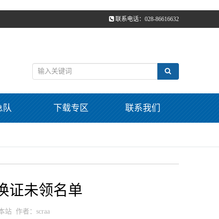
联系电话：028-86616632
急队
下载专区
联系我们
及换证未领名单
：本站 作者：scraa