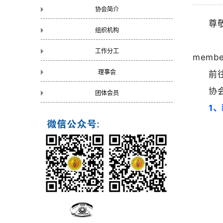
协会简介
尊
组织机构
以
工作分工
membe
理事会
前
协
团体会员
1