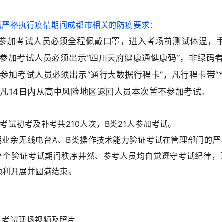
场严格执行疫情期间成都市相关的防疫要求：
、参加考试人员必须全程佩戴口罩，进入考场前测试体温，
、参加考试人员必须出示“四川天府健康通健康码”，非绿码
、参加考试人员必须出示“通行大数据行程卡”，凡行程卡带“
、凡14日内从高中风险地区返回人员本次暂不参加考试。
类
考试初考及补考共210人次，B类21人参加考试
。
期业余无线电台A、B类操作技术能力验证考试
在管理部门的严
整个验证考试期间秩序井然、参考人员均自觉遵守考试纪律，
顺利开展并圆满结束。
：考试现场视频及照片