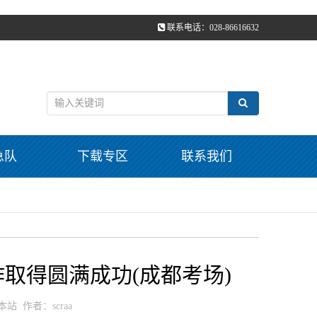
联系电话：028-86616632
急队
下载专区
联系我们
作取得圆满成功(成都考场)
：本站 作者：scraa