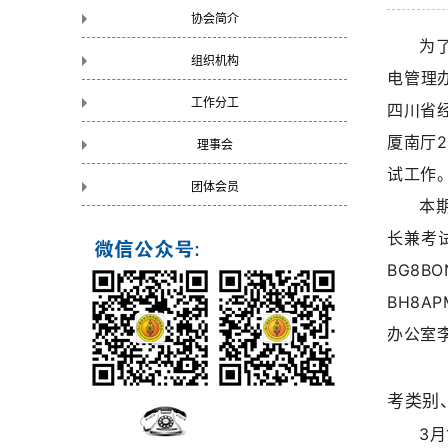
协会简介
为
组织机构
电管理
工作分工
四川省
厦南厅
理事会
试工作
团体会员
本
长兼考
BG8BO
BH8AP
办公室
考类别
3月