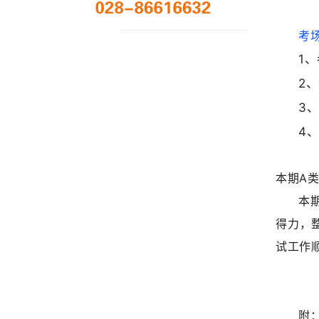
考
1
2
3
4
本期
A
本
得力，
试工作
附