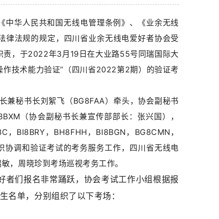
《中华人民共和国无线电管理条例》、《业余无线
法律法规的规定，四川省业余无线电爱好者协会受
，于2022年3月19日在大业路55号同瑞国际大
操作技术能力验证”（
四川省2022
第
2
期
）的
验证考
长兼秘书长刘絮飞（BG8FAA）牵头，协会副秘书
G8BXM（协会副秘书长兼宣传部部长：
张兴国）
，
ABC，
BI8
B
RY，
BH8FHH，BI8BGN，BG8CMN，
组织协调和验证考试的考务服务工作，四川省无线电
瑞敏，周晓珍到考场巡视考务工作。
爱好者们报名非常踊跃，协会考试工作小组根据报
生名单
，分别组织了以下考场：