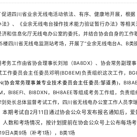
了促进四川省业余无线电活动依法、有序、健康地开展，根据
办法》、《业余无线电台操作技术能力验证暂行办法》等相关
经济和信息化厅无线电办公室的委托，并结合协会自身的工作职责
25楼四川省无线电监测站考场，开展了“业余无线电台A、B类
。
期考务工作由省协会理事长刘旭（BA8DX）、协会常务副理事
试工作委员会主任委员邓明(BD8EM)负责组织这次工作，
B
N
，
BI8
(协会常务理事兼专业技术委员会
主任委员:邹道勇)
M，BI8EFI、BI8DXN
，BH8AEE等组成考务工作组，负责
李剑处长总体监督考试工作，
四川省无线电办公室工作人员李
本期考试自2月11日通过协会公众号发布报名通知后，
、人数和考场情况，按计划
提前在
协会公众号上
公布每场考
19日A类9场（补考1场），B类1场