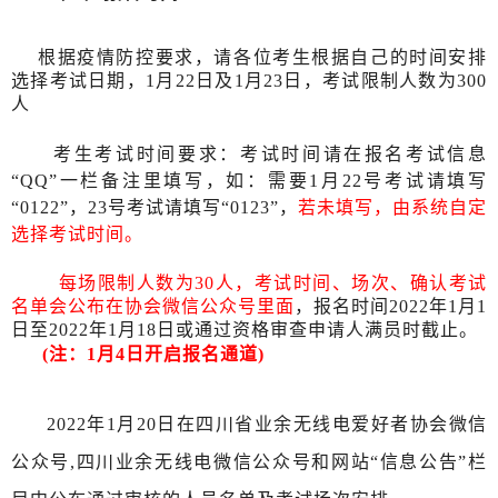
根据疫情防控要求，请各位考生根据自己的时间安排
选择考试日期，
1月22日及1月23日，考试限制人数为
300
人
考生考试
时间要求：
考试
时间
请
在
报名
考试
信息
“QQ”一栏
备注里
填写
，如
：
需要
1月22号
考试请填写
“
0122
”
，23号
考试请填写
“0123”，
若未填写，由系统自
定
选择考试时间。
每场限制人数为30人，考试时间、场次、确认考试
名单会公布在协会微信公众号里面
，报名时间
2022年1月1
日至2022年1月18日或通过资格审查申请人满员时截止。
(注：1月4日开启报名通道)
2022年1月20日在四川省业余无线电爱好者协会微信
公众号,四川业余无线电微信公众号和网站“信息公告”栏