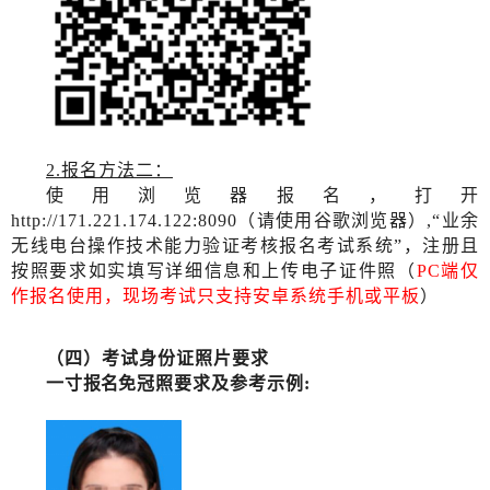
2
.
报名方法二：
使用浏览器报名，打开
http://171.221.174.122:8090（请使用谷歌浏览器）,“业余
无线电台操作技术能力验证考核报名考试系统”
，
注册且
按照要求如实填写详细信息和上传电子证件照（
PC端
仅
作报名使用，
现场考试
只支持
安卓
系统
手机
或
平板
）
（四）考试身份证
照片
要求
一寸
报名
免冠照要求及参考示例
: