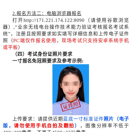
2
.
报名方法二：电脑浏览器报名
打开
http://171.221.174.122:8090（请使用谷歌浏览
器）,“业余无线电台操作技术能力验证考核报名考试系
统”
，
注册且按照要求如实填写详细信息和上传电子证件
照（
PC端仅作报名使用，现场考试只支持安卓系统手机
或平板
）
（四）考试身份证
照片
要求
一寸
报名
免冠照要求及参考示例
:
上传要求：请提供近期
蓝底一寸标准证件
照片（电子
版，
请勿使用手机自拍及翻拍
）
，图像分辨率不低于