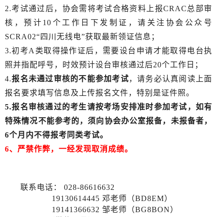
2.考试通过后，协会需将考试合格资料上报CRAC总部审
核，预计10个工作日下发制证，请关注协会公众号
SCRA02“四川无线电”获取最新领证信息；
3.初考A类取得操作证后，需要设台申请才能取得电台执
照并指配呼号
，
时
效预计设台审核通过后20个工作日；
4.
报名未通过审核的不能参加考试
，请务必认真阅读上面
报名要求填写信息及上传报名文件，特别是证件照。
5.报名审核通过的考生请按考场安排准时参加考试，如有
特殊情况不能参考的，须向协会办公室报备，未报备者，
6个月内不得报考同类考试。
6、严禁作弊，一经发现取消成绩。
联系电话：
028-86616632
19130614445 邓老师（BD8EM）
19141366632 邹老师（BG8BON）