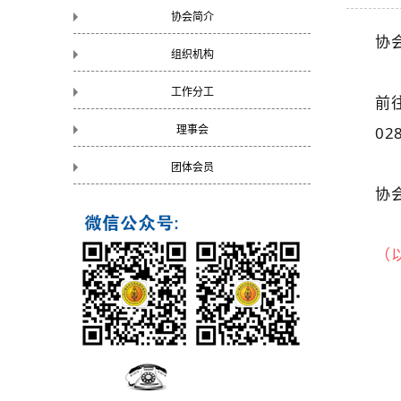
协会简介
协
组织机构
me
工作分工
前
02
理事会
团体会员
协
（