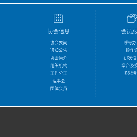
协会信息
会员
协会要闻
呼号办
通知公告
操作
协会简介
初次设
组织机构
增台及
工作分工
多彩活
理事会
团体会员