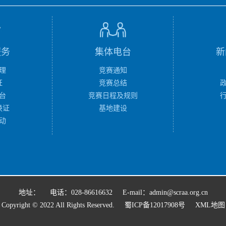
服务
集体电台
新
理
竞赛通知
证
竞赛总结
台
竞赛日程及规则
换证
基地建设
动
地址：
电话：028-86616632
E-mail：admin@scraa.org.cn
Copyright © 2022 All Rights Reserved.
蜀ICP备12017908号
XML地图