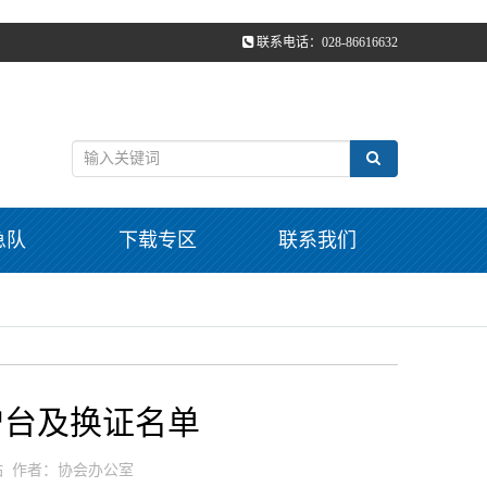
联系电话：028-86616632
急队
下载专区
联系我们
、增台及换证名单
源：本站 作者：协会办公室