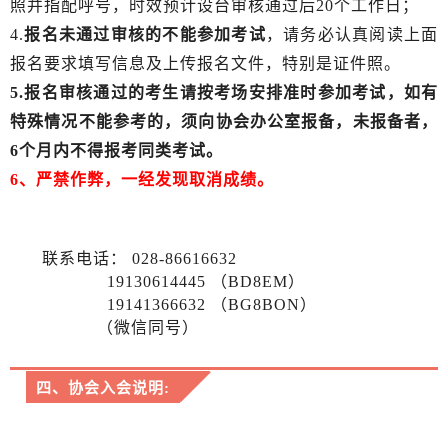
照并指配呼号
，
时
效预计设台审核通过后20个工作日；
4.
报名未通过审核的不能参加考试
，请务必认真阅读上面
报名要求填写信息及上传报名文件，特别是证件照。
5.报名审核通过的考生请按考场安排准时参加考试，如有
特殊情况不能参考的，须向协会办公室报备，未报备者，
6个月内不得报考同类考试。
6、严禁作弊，一经发现取消成绩。
联系电话：
028-86616632
19130614445 （BD8EM）
19141366632 （BG8BON）
（微信同号）
四、协会入会说明: