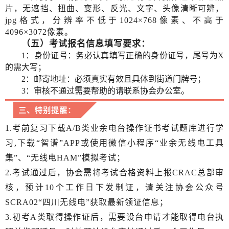
片，无遮挡、扭曲、变形、反光、文字、头像清晰可辨，
jpg格式，分辨率不低于1024×768像素、不高于
4096×3072像素
。
（五）考试报名信息填写
要求：
1：身份证号：务必认真填写正确的身份证号，尾号为X
的需大写；
2：邮寄地址：必须真实有效且具体到街道门牌号；
3：审核不通过需要帮助的请联系协会办公室。
三、特别提醒：
1.考前复习下载A/B类业余电台操作证书考试题库进行学
习,下载“智谱”APP或使用微信小程序“业余无线电工具
集”、“无线电HAM”模拟考试；
2.考试通过后，协会需将考试合格资料上报CRAC总部审
核，预计10个工作日下发制证，请关注协会公众号
SCRA02“四川无线电”获取最新领证信息；
3.初考A类取得操作证后，需要设台申请才能取得电台执