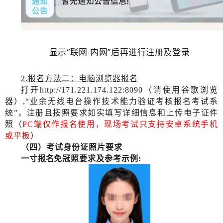
显示“
联网
-内网
”后再进行注册及登录
2
.
报名方法二：电脑浏览器报名
打开
http://171.221.174.122:8090（请使用谷歌浏览
器）,“业余无线电台操作技术能力验证考核报名考试系
统”
，
注册且按照要求如实填写详细信息和上传电子证件
照（
PC端仅作报名使用，现场考试只支持安卓系统手机
或平板
）
（四）考试身份证
照片
要求
一寸
报名
免冠照要求及参考示例
: