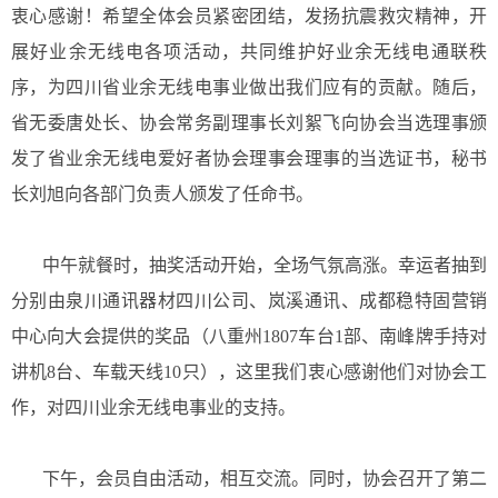
衷心感谢！希望全体会员紧密团结，发扬
抗震救灾
精神，开
展好业余无线电各项活动，共同维护好业余无线电通联秩
序，为四川省业余无线电事业做出我们应有的贡献。随后，
省无委唐处长、协会常务副理事长刘絮飞向协会当选理事颁
发了省业余无线电爱好者协会理事会理事的当选证书，秘书
长刘旭向各部门负责人颁发了任命书。
中午就餐时，抽奖活动开始，全场气氛高涨。幸运者抽到
分别由泉川通讯器材四川公司、岚溪通讯、成都稳特固营销
中心向大会提供的奖品（八重州
1807
车台
1
部、南峰牌手持
对
讲机
8
台、
车载
天线
10
只），这里我们衷心感谢他们对协会工
作，对四川业余无线电事业的支持。
下午，会员自由活动，相互交流。同时，协会召开了第二