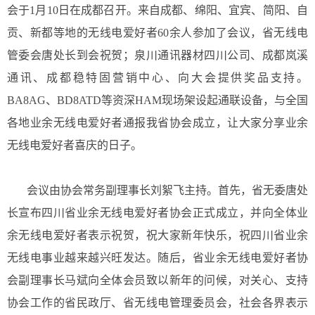
会于
1
月
10
日在成都召开。来自成都、绵阳、宜宾、简阳、自
贡、新都等地的无线电爱好者
60
余人参加了会议，省无线电
管委会唐处长到会祝贺；泉川通讯器材四川公司、成都岚溪
通讯、成都稳特固营销中心、向大会提供奖品支持。
BA8AG
、
BD8ATD
等资深
HAM
现场架设起通联设备，与全国
各地业余无线电爱好者通报我省协会成立，让大家分享业余
无线电爱好者喜庆的日子。
会议由协会常务副理事长刘絮飞主持。首先，省无委唐处
长宣布
四川省
业余无线电爱好者协会正式成立，并向全体业
余无线电爱好者表示祝贺，祝大家新年快乐，祝四川省业余
无线电事业越来越兴旺发达。随后，省业余无线电爱好者协
会副理事长马斌向全体会员致以新年的问候，对关心、支持
协会工作的省民政厅、省无线电管理委员会，社会各界表示