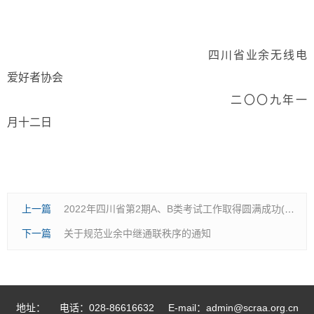
四川省业余无线电
爱好者协会
二〇〇九年一
月十二日
上一篇
2022年四川省第2期A、B类考试工作取得圆满成功(成都考场)
下一篇
关于规范业余中继通联秩序的通知
地址：
电话：028-86616632
E-mail：admin@scraa.org.cn