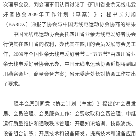
次理事会议。到会理事们认真讨论了《四川省业余无线电爱
好者协会
2009
年工作计划（草案）》；秘书长刘旭
（
BA8DX
）通报了协会与中国无线电运动协会协商的结果
——
中国无线电运动协会委托四川省业余无线电爱好者协会
行使其在四川省的权利，办代其在四川的会员发展等会务工
作，
2009
年全国业余无线电爱好者节日
“
五五节
”
由四川省业
余无线电爱好者协会承办，中国无线电运动协会近期将到四
川勘察会址，商量会务方案；省无委唐处长对协会工作提出
了要求。
理事会原则同意《协会计划（草案）》提出的
“
会员发
展、会员管理、会员服务工作；会费收取和会费管理；
中继
运行质量维护和通联秩序管理；开展知识
培训
、技能演练、
设备组合训练；开展技术和设备研发，提高技术和设备应用