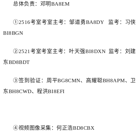
总体负责：邓明BA8EM
①2516考室考室主考：邹道勇BA8DY 监考：习侠
BI8BGN
②2521考室考室主考：叶天强BI8DXN 监考：刘建
东
BD8BDT
③签到验证：周平BG8CMN、高耀聪BH8APM、卫
东BH8CWD、程洪
BI8EFI
④视频图像采集：何正浩BD8CBX