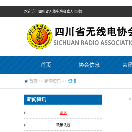
欢迎访问四川省无线电协会官方网站！
首页
协会信息
会
首页
>>
新闻资讯
>>
资讯
新闻资讯
资讯
政策法规