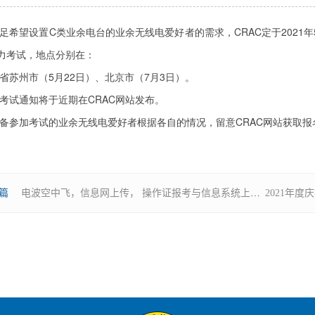
足希望设置C类业余电台的业余无线电爱好者的需求，
CRAC
定于
2021
年
力考试，地点分别在：
省苏州市（
5
月
22
日）、北京市（
7
月
3
日）。
考试通知将于近期在
CRAC
网站发布。
备参加考试的业余无线电爱好者根据各自的情况，留意
CRAC
网站获取报
篇
电波空中飞，信息网上传， 操作证报考与信息系统上线运行！