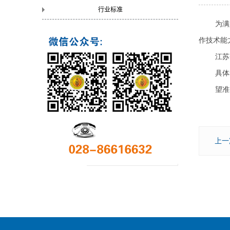
行业标准
为满
作技术能
江苏
具体
望准
上一