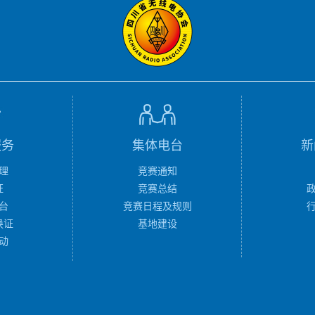
服务
集体电台
新
理
竞赛通知
证
竞赛总结
台
竞赛日程及规则
换证
基地建设
动