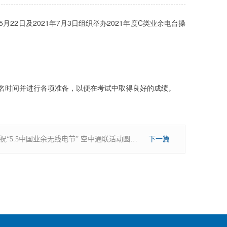
5
月
22
日及
2021
年
7
月
3
日组织举办
2021
年度
C
类业余电台操
名时间并进行各项准备，以便在考试中取得良好的成绩。
2021年度庆祝“5.5中国业余无线电节” 空中通联活动圆满成功
下一篇