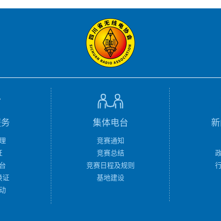
服务
集体电台
新
理
竞赛通知
证
竞赛总结
台
竞赛日程及规则
换证
基地建设
动