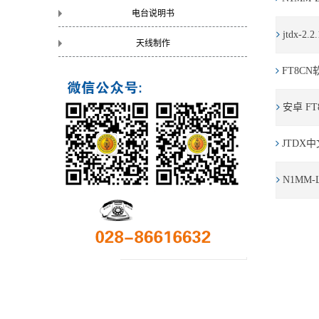
电台说明书
jtdx-2
天线制作
FT8C
安卓 FT8 
JTDX中
N1MM-L