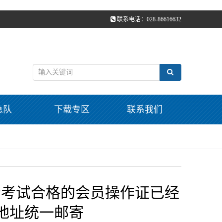
联系电话：028-86616632
急队
下载专区
联系我们
类考场考试合格的会员操作证已经
地址统一邮寄