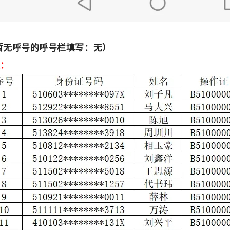
暂无呼号的呼号栏填写：无）
类：