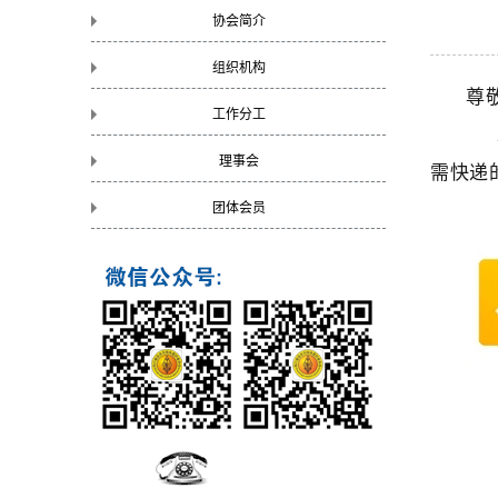
协会简介
组织机构
尊
工作分工
2
理事会
需快递
团体会员