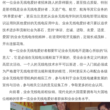
何一位业余无线电爱好者招来路人的异样眼光，甚至指点质疑。特别
是那些既是业余无线电爱好者，又是广电、航空、航海等其它业务的
“跨界爱好者”，更应当注意把从业余无线电学到的无线电管理法规知
识运用到其他爱好的无线电应用中去。业余无线电爱好者只要以追求
技术进步和贡献社会为基石，坚持“体谅、忠诚、进取、友爱、适度、
爱国”的业余无线电传统精神，在逆境时咬牙克服的，定能长成茂林，
开出连簇花海。
每一位业余无线电爱好者都要牢记业余无线电不是随心所欲的“玩
意儿”，它是必须在无线电法规框架下开展的、受业余业务定义约束的
高层次活动。一个人的无线电技术水平可以渐进，但一入门就必须成
为严格遵守无线电管理法规和规章的模范，同时更应关心和配合各级
业余无线电管理机构的相应工作，参与有利于业余无线电健康发展的
宣传与活动，参与相关立法的意见征集工作，争取更多的社会认同。
向前看，业余无线电前程似锦。现代化的大国需要拥有与大国地
位相称的世界一流业余无线电爱好者群体和业余业务水平。