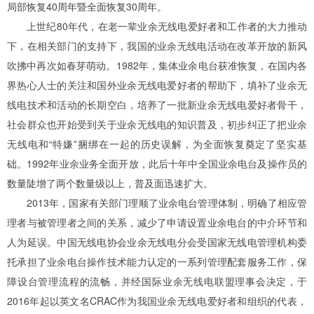
局部恢复40周年暨全面恢复30周年。
上世纪80年代，在老一辈业余无线电爱好者和工作者的大力推动
下，在相关部门的支持下，我国的业余无线电活动在改革开放的新风
吹拂中再次如春芽萌动。1982年，集体业余电台获准恢复，在国内各
界热心人士的关注和国外业余无线电爱好者的帮助下，填补了业余无
线电技术和活动的长期空白，培养了一批新业余无线电爱好者骨干，
社会群众也开始受到关于业余无线电的知识普及，初步纠正了把业余
无线电和“特嫌”捆绑在一起的历史误解，为全面恢复奠定了坚实基
础。1992年业余业务全面开放，此后十年中全国业余电台及操作员的
数量陡增了两个数量级以上，普及面迅速扩大。
2013年，国家有关部门理顺了业余电台管理体制，明确了相应管
理者与被管理者之间的关系，减少了申请设置业余电台的中介环节和
人为延误。中国无线电协会业余无线电分会受国家无线电管理机构委
托承担了业余电台操作技术能力认定的一系列管理配套服务工作，保
障设台管理流程的流畅，并经国际业余无线电联盟理事会决定，于
2016年起以英文名CRAC作为我国业余无线电爱好者和组织的代表，