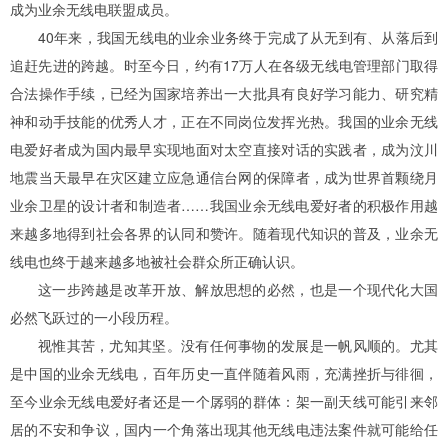
成为业余无线电联盟成员。
40年来，我国无线电的
业余业务终于完成了从无到有、从落后到
追赶先进的跨越。时至今日，约有17万人在各级无线电管理部门取得
合法操作手续，已经为国家培养出一大批具有良好学习能力、研究精
神和动手技能的优秀人才，正在不同岗位发挥光热。我国的业余无线
电爱好者成为国内最早实现地面对太空直接对话的实践者，成为汶川
地震当天最早在灾区建立应急通信台网的保障者，成为世界首颗绕月
业余卫星的设计者和制造者……我国业余无线电爱好者的积极作用越
来越多地得到社会各界的认同和赞许。随着现代知识的普及，业余无
线电也终于越来越多地被社会群众所正确认识。
这一步跨越是改革开放、解放思想的必然，也是一个现代化大国
必然飞跃过的一小段历程。
视惟其苦，尤知其坚。没有任何事物的发展是一帆风顺的。尤其
是中国的业余无线电，百年历史一直伴随着风雨，充满挫折与徘徊，
至今业余无线电爱好者还是一个孱弱的群体：架一副天线可能引来邻
居的不安和争议，国内一个角落出现其他无线电违法案件就可能给任